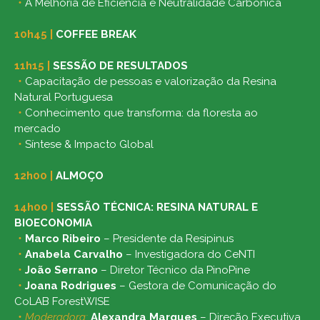
・
A Melhoria de Eficiência e Neutralidade Carbónica
10h45
|
COFFEE BREAK
11h15
|
SESSÃO DE RESULTADOS
・
Capacitação de pessoas e valorização da Resina
Natural Portuguesa
・
Conhecimento que transforma: da floresta ao
mercado
・
Síntese & Impacto Global
12h00
|
ALMOÇO
14h00
|
SESSÃO TÉCNICA: RESINA NATURAL E
BIOECONOMIA
・
Marco Ribeiro
– Presidente da Resipinus
・
Anabela Carvalho
– I
nvestigadora do CeNTI
・
João Serrano
– Diretor Técnico da PinoPine
・
Joana Rodrigues
– Gestora de Comunicação do
CoLAB ForestWISE
・
M
oderadora:
Alexandra Marques
– Direção Executiva