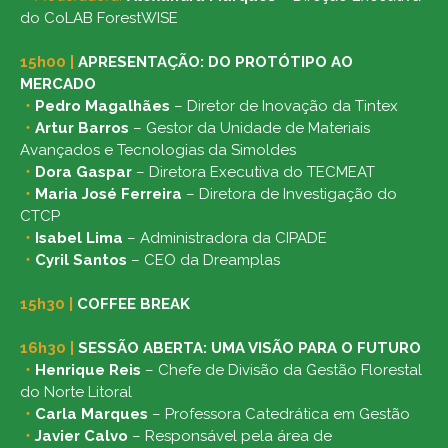
do CoLAB ForestWISE
15h00
|
APRESENTAÇÃO: DO PROTÓTIPO AO
MERCADO
・
Pedro Magalhães
– Diretor de Inovação da Tintex
・
Artur Barros
– Gestor da Unidade de Materiais
Avançados e Tecnologias da Simoldes
・
Dora Gaspar
– Diretora Executiva do TECMEAT
・
Maria José Ferreira
– Diretora de Investigação do
CTCP
・
Isabel Lima
– Administradora da CIPADE
・
Cyril Santos
– CEO da Dreamplas
15h30
|
COFFEE BREAK
16h30
|
SESSÃO ABERTA: UMA VISÃO PARA O FUTURO
・
Henrique Reis
– Chefe de Divisão da Gestão Florestal
do Norte Litoral
・
Carla Marques
– Professora Catedrática em Gestão
・
Javier Calvo
– Responsável pela área de