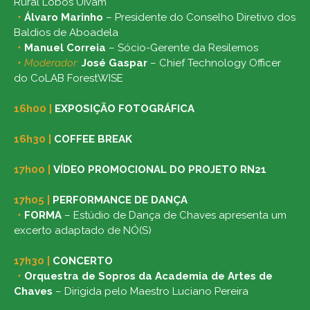
Rural Lobos Uivam
・
Álvaro Marinho
– Presidente do Conselho Diretivo dos
Baldios de Aboadela
・
Manuel Correia
– Sócio-Gerente da Resilemos
・
Moderador:
José Gaspar
– Chief Technology Officer
do CoLAB ForestWISE
16h00
|
EXPOSIÇÃO FOTOGRÁFICA
16h30
|
COFFEE BREAK
17h00
|
VÍDEO PROMOCIONAL DO PROJETO RN21
17h05
|
PERFORMANCE DE DANÇA
・
FORMA
– Estúdio de Dança de Chaves apresenta um
excerto adaptado de NÓ(S)
17h30
|
CONCERTO
・
Orquestra de Sopros da Academia de Artes de
Chaves
– Dirigida pelo Maestro Luciano Pereira