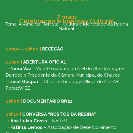
7 maio
Celebração e Imersão Cultural
Tema: A Alma da Floresta - Cultura e Identidade da Resina
Natural
10h00 – 12h00 |
RECEÇÃO
14h30
|
ABERTURA OFICIAL
・
Nuno Vaz
– Vice-Presidente da CIM do Alto Tâmega e
Barroso e Presidente da Câmara Municipal de Chaves
・
José Gaspar
– Chief Technology Officer do CoLAB
ForestWISE
15h00
|
DOCUMENTÁRIO RN21
15h15
|
CONVERSA “ROSTOS DA RESINA”
・
Ana Luísa Costa
– NARES
・
Fátima Lemos
– Associação de Desenvolvimento