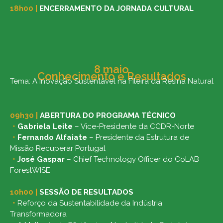
18h00
|
ENCERRAMENTO DA JORNADA CULTURAL
8 maio
Conhecimento e Resultados
Tema: A Inovação Sustentável na Fileira da Resina Natural
09h30
|
ABERTURA DO PROGRAMA TÉCNICO
・
Gabriela Leite
– Vice-Presidente da CCDR-Norte
・
Fernando Alfaiate
– Presidente da Estrutura de
Missão Recuperar Portugal
・
José Gaspar
– Chief Technology Officer do CoLAB
ForestWISE
10h00
|
SESSÃO DE RESULTADOS
・
Reforço da Sustentabilidade da Indústria
Transformadora